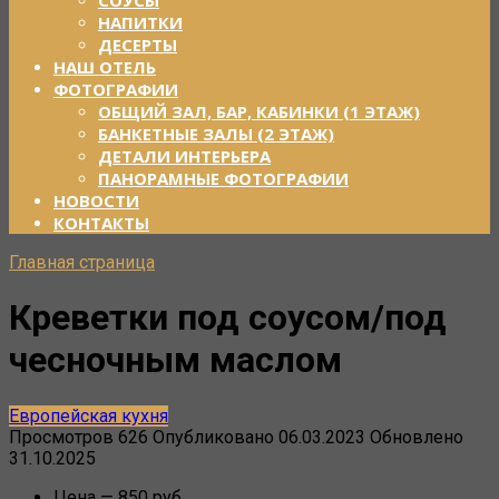
СОУСЫ
НАПИТКИ
ДЕСЕРТЫ
НАШ ОТЕЛЬ
ФОТОГРАФИИ
ОБЩИЙ ЗАЛ, БАР, КАБИНКИ (1 ЭТАЖ)
БАНКЕТНЫЕ ЗАЛЫ (2 ЭТАЖ)
ДЕТАЛИ ИНТЕРЬЕРА
ПАНОРАМНЫЕ ФОТОГРАФИИ
НОВОСТИ
КОНТАКТЫ
Главная страница
Креветки под соусом/под
чесночным маслом
Европейская кухня
Просмотров
626
Опубликовано
06.03.2023
Обновлено
31.10.2025
Цена — 850 руб.