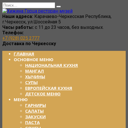
Перейти
Search
к
for:
содержанию
Наши адреса:
Карачаево-Черкесская Республика,
г.Черкесск, ул.Шоссейная 5
Часы работы:
с 11 до 23 часов, без выходных.
Телефон:
+7 (928) 025 2777
Доставка по Черкесску
ГЛАВНАЯ
ОСНОВНОЕ МЕНЮ
НАЦИОНАЛЬНАЯ КУХНЯ
МАНГАЛ
ХЫЧИНЫ
СУПЫ
ЕВРОПЕЙСКАЯ КУХНЯ
ДЕТСКОЕ МЕНЮ
МЕНЮ
ГАРНИРЫ
САЛАТЫ
ЗАКУСКИ
ПАСТА