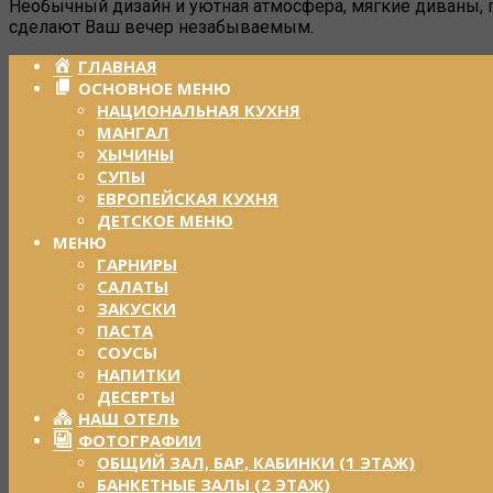
Необычный дизайн и уютная атмосфера, мягкие диваны,
сделают Ваш вечер незабываемым.
ГЛАВНАЯ
ОСНОВНОЕ МЕНЮ
НАЦИОНАЛЬНАЯ КУХНЯ
МАНГАЛ
ХЫЧИНЫ
СУПЫ
ЕВРОПЕЙСКАЯ КУХНЯ
ДЕТСКОЕ МЕНЮ
МЕНЮ
ГАРНИРЫ
САЛАТЫ
ЗАКУСКИ
ПАСТА
СОУСЫ
НАПИТКИ
ДЕСЕРТЫ
НАШ ОТЕЛЬ
ФОТОГРАФИИ
ОБЩИЙ ЗАЛ, БАР, КАБИНКИ (1 ЭТАЖ)
БАНКЕТНЫЕ ЗАЛЫ (2 ЭТАЖ)