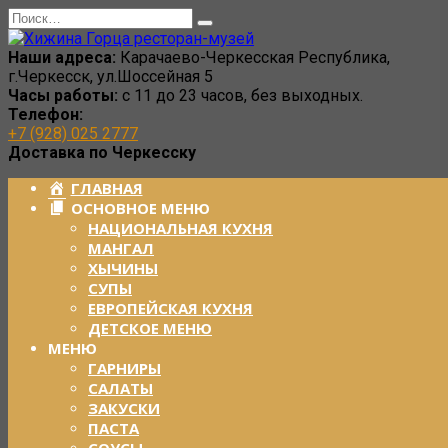
Перейти
Search
к
for:
содержанию
Наши адреса:
Карачаево-Черкесская Республика,
г.Черкесск, ул.Шоссейная 5
Часы работы:
с 11 до 23 часов, без выходных.
Телефон:
+7 (928) 025 2777
Доставка по Черкесску
ГЛАВНАЯ
ОСНОВНОЕ МЕНЮ
НАЦИОНАЛЬНАЯ КУХНЯ
МАНГАЛ
ХЫЧИНЫ
СУПЫ
ЕВРОПЕЙСКАЯ КУХНЯ
ДЕТСКОЕ МЕНЮ
МЕНЮ
ГАРНИРЫ
САЛАТЫ
ЗАКУСКИ
ПАСТА