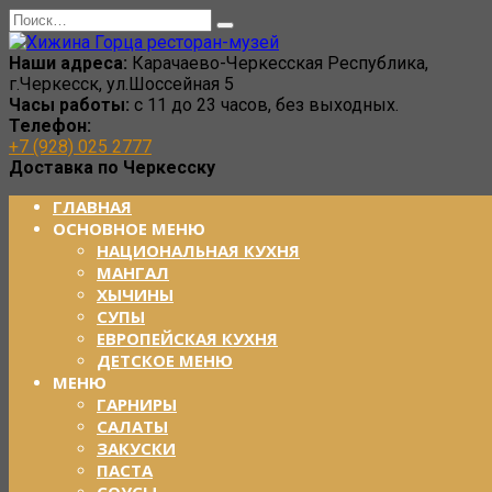
Перейти
Search
к
for:
содержанию
Наши адреса:
Карачаево-Черкесская Республика,
г.Черкесск, ул.Шоссейная 5
Часы работы:
с 11 до 23 часов, без выходных.
Телефон:
+7 (928) 025 2777
Доставка по Черкесску
ГЛАВНАЯ
ОСНОВНОЕ МЕНЮ
НАЦИОНАЛЬНАЯ КУХНЯ
МАНГАЛ
ХЫЧИНЫ
СУПЫ
ЕВРОПЕЙСКАЯ КУХНЯ
ДЕТСКОЕ МЕНЮ
МЕНЮ
ГАРНИРЫ
САЛАТЫ
ЗАКУСКИ
ПАСТА